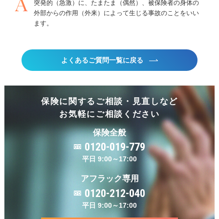
A
突発的
（
急激
）
に、たまたま
（
偶然
）
、被保険者の身体の
外部からの作用
（
外来
）
によって生じる事故のことをいい
ます。
よくあるご質問一覧に戻る
保険に関するご相談・見直しなど
お気軽にご相談ください
保険全般
0120-019-779
平日 9:00～17:00
アフラック専用
0120-212-040
平日 9:00～17:00